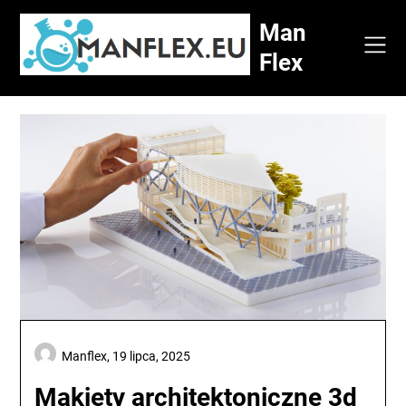
Skip
Man
to
content
Flex
Manflex,
19 lipca, 2025
Makiety architektoniczne 3d